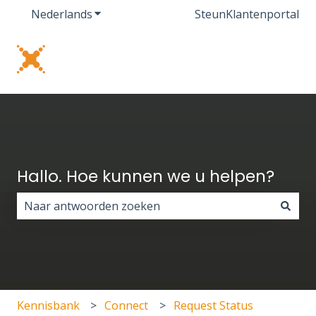
Nederlands
Submenu tonen voor vertalingen
Steun
Klantenportal
Hallo. Hoe kunnen we u helpen?
Er zijn geen suggesties want het zoekveld is leeg.
Kennisbank
Connect
Request Status